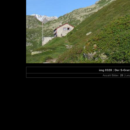
img 0328
|
Der S-Grat
Anzahl Bilder:
28
| Let