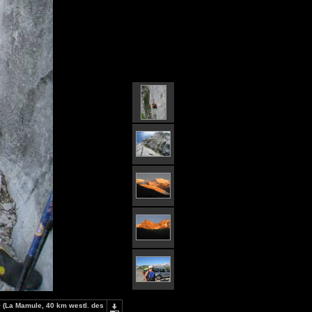
+ (La Mamule, 40 km westl. des