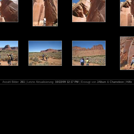
Anzahl Bilder:
261
| Letzte Aktualisierung:
10/22/09 12:17 PM
| Erzeugt von
JAlbum
&
Chameleon
|
Hilfe