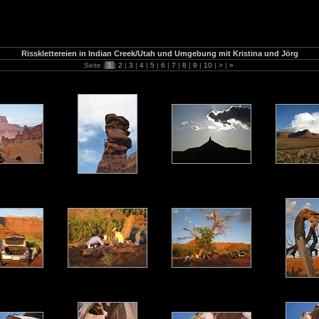
Rissklettereien in Indian Creek/Utah und Umgebung mit Kristina und Jörg
Seite |
1
|
2
|
3
|
4
|
5
|
6
|
7
|
8
|
9
|
10
|
>
|
»