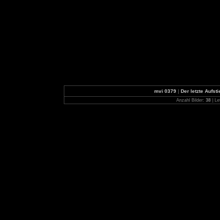
mvi 0379
|
Der letzte Aufst
Anzahl Bilder:
38
| Le