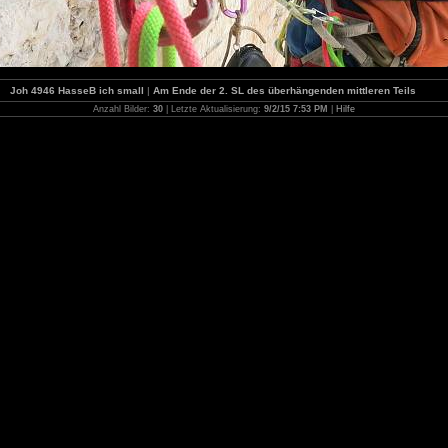
Joh 4946 HasseB ich small
|
Am Ende der 2. SL des überhängenden mittleren Teils
Anzahl Bilder:
30
| Letzte Aktualisierung:
9/2/15 7:53 PM
|
Hilfe