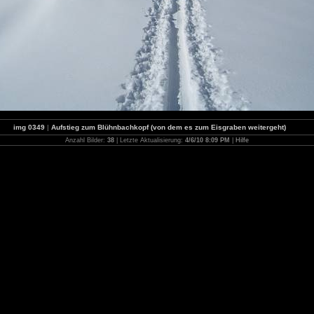
img 0349
|
Aufstieg zum Blühnbachkopf (von dem es zum Eisgraben weitergeht)
Anzahl Bilder:
38
| Letzte Aktualisierung:
4/6/10 8:09 PM
|
Hilfe