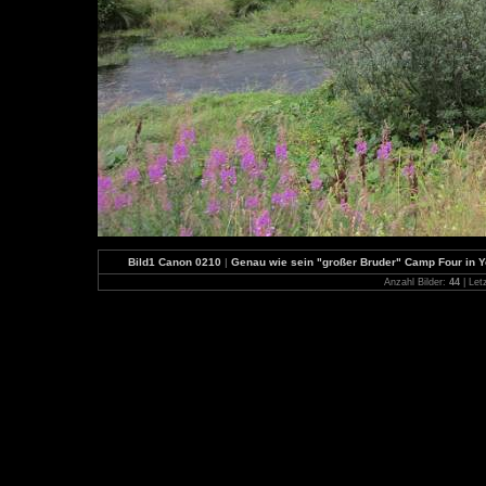
Bild1 Canon 0210
|
Genau wie sein "großer Bruder" Camp Four in Yo
Anzahl Bilder:
44
| Let