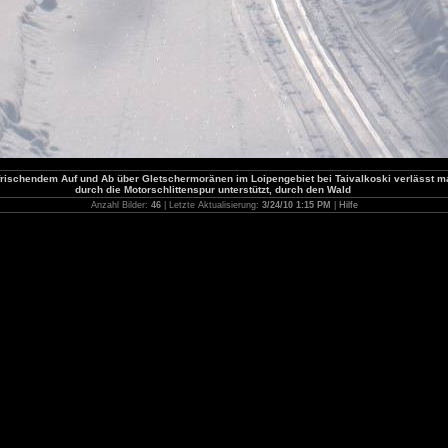
frischendem Auf und Ab über Gletschermoränen im Loipengebiet bei Taivalkoski verlässt ma
durch die Motorschlittenspur unterstützt, durch den Wald
Anzahl Bilder:
46
| Letzte Aktualisierung:
3/24/10 1:15 PM
|
Hilfe