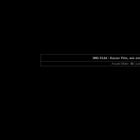
IMG 0144
|
Kurzer Film, wie ei
Anzahl Bilder:
46
| Let